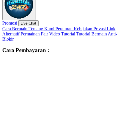
Promosi
Live Chat
Cara Bermain
Tentang Kami
Peraturan
Kebijakan Privasi
Link
Alternatif
Permainan Fair
Video Tutorial
Tutorial Bermain
Anti-
Blokir
Cara Pembayaran :