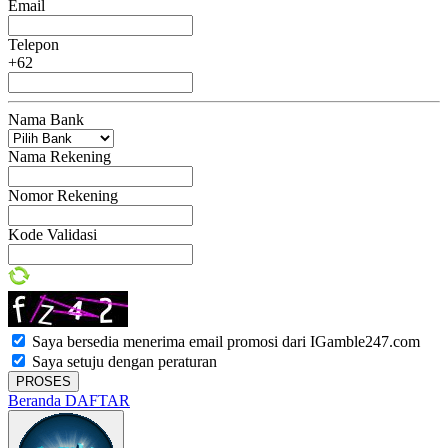
Email
Telepon
+62
Nama Bank
Nama Rekening
Nomor Rekening
Kode Validasi
Saya bersedia menerima email promosi dari IGamble247.com
Saya setuju dengan peraturan
PROSES
Beranda
DAFTAR