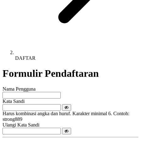
DAFTAR
Formulir Pendaftaran
Nama Pengguna
Kata Sandi
Harus kombinasi angka dan huruf. Karakter minimal 6. Contoh:
strong889
Ulangi Kata Sandi