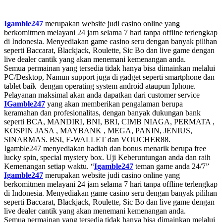
Igamble247
merupakan website judi casino online yang
berkomitmen melayani 24 jam selama 7 hari tanpa offline terlengkap
di Indonesia. Menyediakan game casino seru dengan banyak pilihan
seperti Baccarat, Blackjack, Roulette, Sic Bo dan live game dengan
live dealer cantik yang akan menemani kemenangan anda.
Semua permainan yang tersedia tidak hanya bisa dimainkan melalui
PC/Desktop, Namun support juga di gadget seperti smartphone dan
tablet baik dengan operating system android ataupun Iphone.
Pelayanan maksimal akan anda dapatkan dari customer service
IGamble247
yang akan memberikan pengalaman berupa
keramahan dan profesionalitas, dengan banyak dukungan bank
seperti BCA, MANDIRI, BNI, BRI, CIMB NIAGA, PERMATA ,
KOSPIN JASA , MAYBANK , MEGA, PANIN, JENIUS,
SINARMAS. BSI, E-WALLET dan VOUCHER88.
Igamble247 menyediakan hadiah dan bonus menarik berupa free
lucky spin, special mystery box. Uji Keberuntungan anda dan raih
Kemenangan setiap waktu. “
Igamble247
teman game anda 24/7”
Igamble247
merupakan website judi casino online yang
berkomitmen melayani 24 jam selama 7 hari tanpa offline terlengkap
di Indonesia. Menyediakan game casino seru dengan banyak pilihan
seperti Baccarat, Blackjack, Roulette, Sic Bo dan live game dengan
live dealer cantik yang akan menemani kemenangan anda.
Semua permainan yang tersedia tidak hanya bisa dimainkan melalui